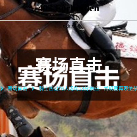
赛场直击
赛场直击
骑士四战76人场均13分横扫，常规赛再现绝