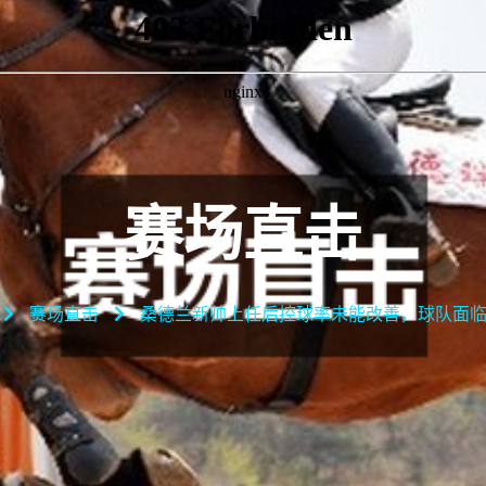
赛场直击
赛场直击
桑德兰新帅上任后控球率未能改善，球队面